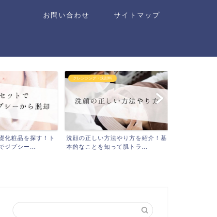
お問い合わせ
サイトマップ
クレンジング・洗顔料
クレンジング・洗
礎化粧品を探す！ト
洗顔の正しい方法やり方を紹介！基
シーボディの
ジプシー...
本的なことを知って肌トラ...
の効果や口コミ