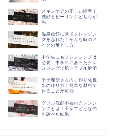
スキンケアの正しい順番！
6
洗顔とピーリングどちらが
先
温泉旅館に来てクレンジン
7
グを忘れた！そんな時のメ
イクの落とし方
中学生にもクレンジングは
8
必要！中学生にあったクレ
ンジングで肌トラブル解消
平子理沙さんの手作り化粧
9
水の作り方！簡単な材料で
作ることが可能
ダブル洗顔不要のクレンジ
10
ングとは！不安でどうなの
か調べた結果