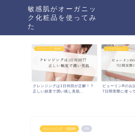
敏感肌がオーガニッ
ク化粧品を使ってみ
た
クレンジング・洗顔料
トライアルセット
の効果と口コ
クレンジングは1日何回が正解！？
ビューリンRのお
を紹...
正しい頻度で潤い残し美肌...
7日間実際に使ってみ
クレンジング・洗顔料
PR