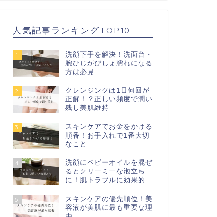
人気記事ランキングTOP10
洗顔下手を解決！洗面台・
1
腕ひじがびしょ濡れになる
方は必見
クレンジングは1日何回が
2
正解！？正しい頻度で潤い
残し美肌維持
スキンケアでお金をかける
3
順番！お手入れで1番大切
なこと
洗顔にベビーオイルを混ぜ
4
るとクリーミーな泡立ち
に！肌トラブルに効果的
スキンケアの優先順位！美
5
容液が美肌に最も重要な理
由