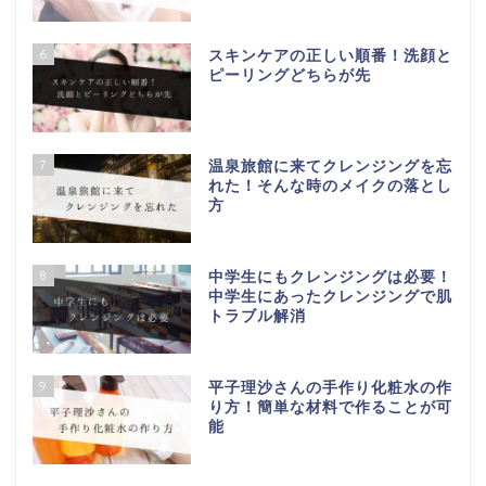
6
スキンケアの正しい順番！洗顔と
ピーリングどちらが先
7
温泉旅館に来てクレンジングを忘
れた！そんな時のメイクの落とし
方
8
中学生にもクレンジングは必要！
中学生にあったクレンジングで肌
トラブル解消
9
平子理沙さんの手作り化粧水の作
り方！簡単な材料で作ることが可
能