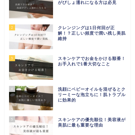
がびしょ濡れになる方は必見
2
クレンジングは1日何回が正
解！？正しい頻度で潤い残し美肌
維持
3
スキンケアでお金をかける順番！
お手入れで1番大切なこと
4
洗顔にベビーオイルを混ぜるとク
リーミーな泡立ちに！肌トラブル
に効果的
5
スキンケアの優先順位！美容液が
美肌に最も重要な理由