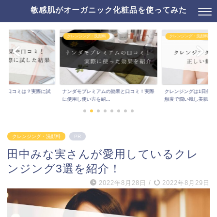
敏感肌がオーガニック化粧品を使ってみた
料
クレンジング・洗顔料
トライアルセット
ムの効果と口コミ！実際
クレンジングは1日何回が正解！？正しい
ビューリンRのお試しト
..
頻度で潤い残し美肌...
実際に使ってみた効...
クレンジング・洗顔料
PR
田中みな実さんが愛用しているクレ
ンジング3選を紹介！
2022年8月28日
/
2022年8月29日