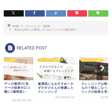
HOME
クレンジング・洗顔料
田中みな実さんが愛用しているクレンジング3選を紹介！
RELATED POST
ンジング・洗顔料
クレンジング・洗顔料
クレンジング・洗顔料
感肌にもおすすめ！か
クレンジングは朝もする
のすけさんが推薦した
もの？朝おこなうクレン
レンジング
ジングの効果を考え
2022年8月21日
2023年1月4日
シーボディの薬用VC
フォーマーの効果や
ミ！実際に3週間使