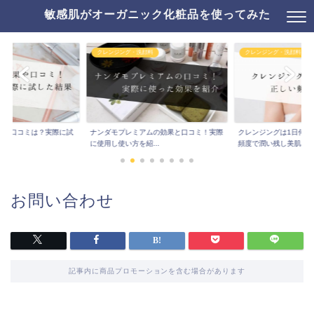
敏感肌がオーガニック化粧品を使ってみた
クレンジング・洗顔料
クレンジング・洗顔料
果や口コミは？実際に試
ナンダモプレミアムの効果と口コミ！実際
クレンジングは1日何回
..
に使用し使い方を紹...
頻度で潤い残し美肌...
お問い合わせ
記事内に商品プロモーションを含む場合があります