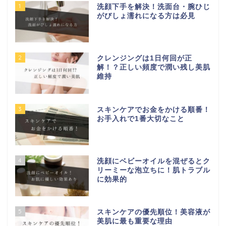
1
洗顔下手を解決！洗面台・腕ひじ
がびしょ濡れになる方は必見
2
クレンジングは1日何回が正
解！？正しい頻度で潤い残し美肌
維持
3
スキンケアでお金をかける順番！
お手入れで1番大切なこと
4
洗顔にベビーオイルを混ぜるとク
リーミーな泡立ちに！肌トラブル
に効果的
5
スキンケアの優先順位！美容液が
美肌に最も重要な理由