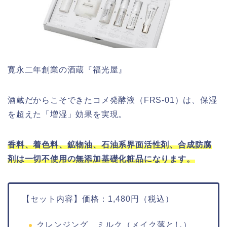
寛永二年創業の酒蔵『福光屋』
酒蔵だからこそできたコメ発酵液（FRS-01）は、保湿
を超えた「増湿」効果を実現。
香料、着色料、鉱物油、石油系界面活性剤、合成防腐
剤は一切不使用の無添加基礎化粧品になります。
【セット内容】価格：1,480円（税込）
クレンジング ミルク（メイク落とし）