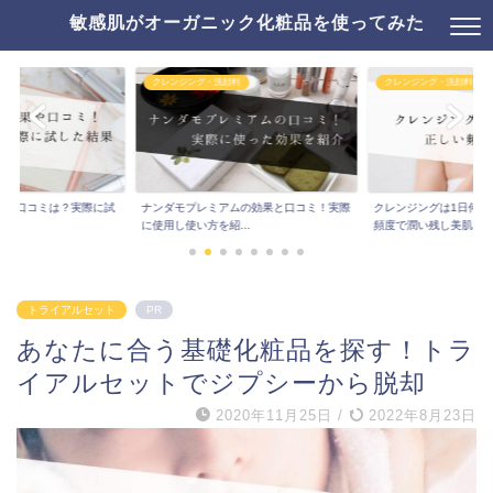
敏感肌がオーガニック化粧品を使ってみた
クレンジング・洗顔料
クレンジング・洗顔料
果や口コミは？実際に試
ナンダモプレミアムの効果と口コミ！実際
クレンジングは1日何回
..
に使用し使い方を紹...
頻度で潤い残し美肌...
トライアルセット
PR
あなたに合う基礎化粧品を探す！トラ
イアルセットでジプシーから脱却
2020年11月25日
/
2022年8月23日