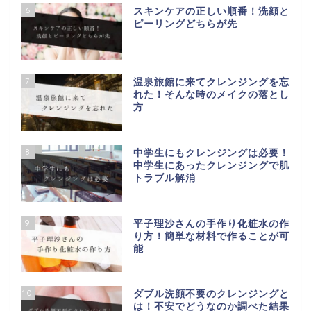
6
スキンケアの正しい順番！洗顔と
ピーリングどちらが先
7
温泉旅館に来てクレンジングを忘
れた！そんな時のメイクの落とし
方
8
中学生にもクレンジングは必要！
中学生にあったクレンジングで肌
トラブル解消
9
平子理沙さんの手作り化粧水の作
り方！簡単な材料で作ることが可
能
10
ダブル洗顔不要のクレンジングと
は！不安でどうなのか調べた結果