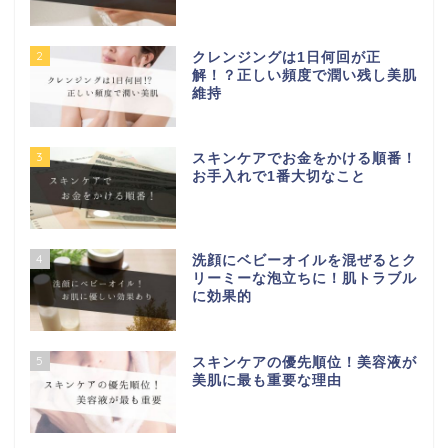
2
クレンジングは1日何回が正
解！？正しい頻度で潤い残し美肌
維持
3
スキンケアでお金をかける順番！
お手入れで1番大切なこと
4
洗顔にベビーオイルを混ぜるとク
リーミーな泡立ちに！肌トラブル
に効果的
5
スキンケアの優先順位！美容液が
美肌に最も重要な理由