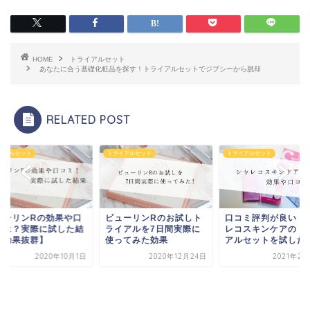
HOME
トライアルセット
あなたに合う基礎化粧品を探す！トライアルセットでジプシーから脱却
RELATED POST
イアルセット
トライアルセット
トライアルセット
ューリンRの効果や口
ビューリンRのお試しト
口コミ評判が良い！
ミは？実際に試した結
ライアルを7日間実際に
レコスキンケアのト
【効果抜群】
使ってみた効果
アルセットを試した
2020年10月1日
2020年12月24日
2021年2月