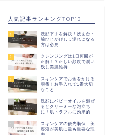
人気記事ランキングTOP10
洗顔下手を解決！洗面台・
1
腕ひじがびしょ濡れになる
方は必見
クレンジングは1日何回が
2
正解！？正しい頻度で潤い
残し美肌維持
スキンケアでお金をかける
3
順番！お手入れで1番大切
なこと
洗顔にベビーオイルを混ぜ
4
るとクリーミーな泡立ち
に！肌トラブルに効果的
スキンケアの優先順位！美
5
容液が美肌に最も重要な理
由