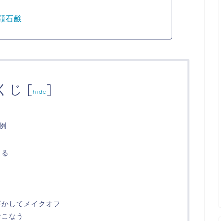
顔石鹸
くじ
[
]
hide
例
きる
浮かしてメイクオフ
おこなう