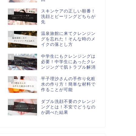
スキンケアの正しい順番！
6
洗顔とピーリングどちらが
先
温泉旅館に来てクレンジン
7
グを忘れた！そんな時のメ
イクの落とし方
中学生にもクレンジングは
8
必要！中学生にあったクレ
ンジングで肌トラブル解消
平子理沙さんの手作り化粧
9
水の作り方！簡単な材料で
作ることが可能
ダブル洗顔不要のクレンジ
10
ングとは！不安でどうなの
か調べた結果