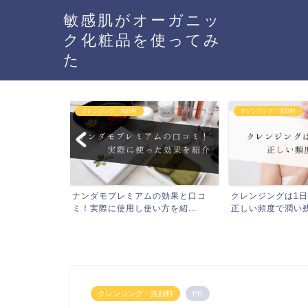
敏感肌がオーガニッ
ク化粧品を使ってみ
た
クレンジング・洗顔料
トライアルセット
の効果と口コ
クレンジングは1日何回が正解！？
ビューリンRのお
を紹...
正しい頻度で潤い残し美肌...
7日間実際に使ってみ
クレンジング・洗顔料
PR