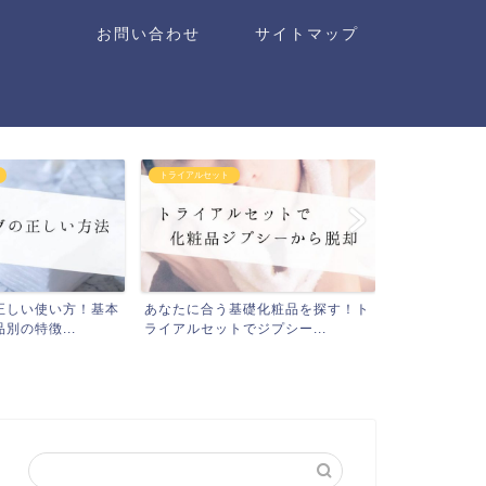
お問い合わせ
サイトマップ
クレンジング・洗顔料
クレンジング・洗
礎化粧品を探す！ト
洗顔の正しい方法やり方を紹介！基
シーボディの
ジプシー...
本的なことを知って肌トラ...
の効果や口コミ