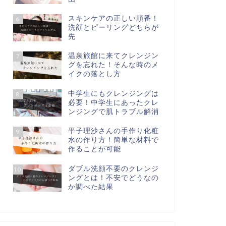
スキンケアの正しい順番！
6
洗顔とピーリングどちらが
先
温泉旅館に来てクレンジン
7
グを忘れた！そんな時のメ
イクの落とし方
中学生にもクレンジングは
8
必要！中学生にあったクレ
ンジングで肌トラブル解消
平子理沙さんの手作り化粧
9
水の作り方！簡単な材料で
作ることが可能
ダブル洗顔不要のクレンジ
10
ングとは！不安でどうなの
か調べた結果