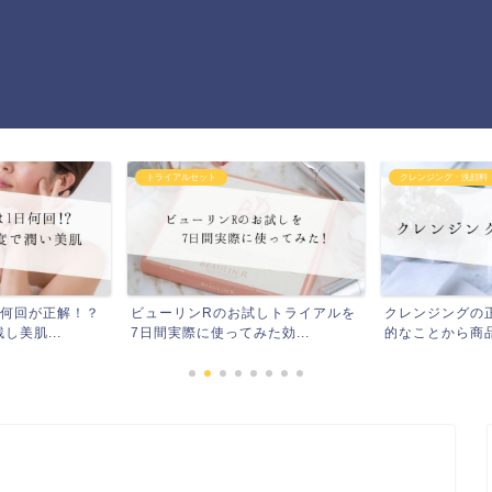
クレンジング・洗顔料
トライアルセット
試しトライアルを
クレンジングの正しい使い方！基本
あなたに合う基
た効...
的なことから商品別の特徴...
ライアルセットで