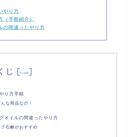
いやり方
方（手順紹介）
ルの間違ったやり方
くじ
[
]
hide
やり方手順
どんな商品なの！
グオイルの間違ったやり方
ング石鹸がおすすめ