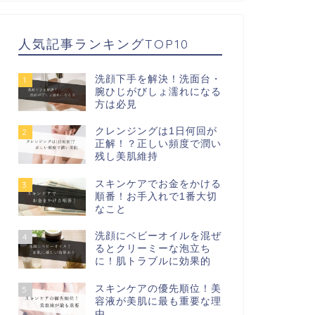
人気記事ランキングTOP10
洗顔下手を解決！洗面台・
1
腕ひじがびしょ濡れになる
方は必見
クレンジングは1日何回が
2
正解！？正しい頻度で潤い
残し美肌維持
スキンケアでお金をかける
3
順番！お手入れで1番大切
なこと
洗顔にベビーオイルを混ぜ
4
るとクリーミーな泡立ち
に！肌トラブルに効果的
スキンケアの優先順位！美
5
容液が美肌に最も重要な理
由